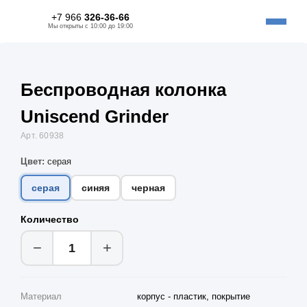
+7 966
326-36-66
Мы открыты с 10:00 до 19:00
Беспроводная колонка
Uniscend Grinder
Арт. 60938
Цвет:
серая
серая
синяя
черная
Количество
−
+
Материал
корпус - пластик, покрытие