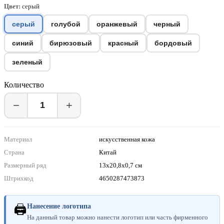
Цвет:
серый
серый
голубой
оранжевый
черный
синий
бирюзовый
красный
бордовый
зеленый
Количество
−
+
Материал
искусственная кожа
Страна
Китай
Размерный ряд
13х20,8х0,7 см
Штрихкод
4650287473873
🖨
Нанесение логотипа
На данный товар можно нанести логотип или часть фирменного