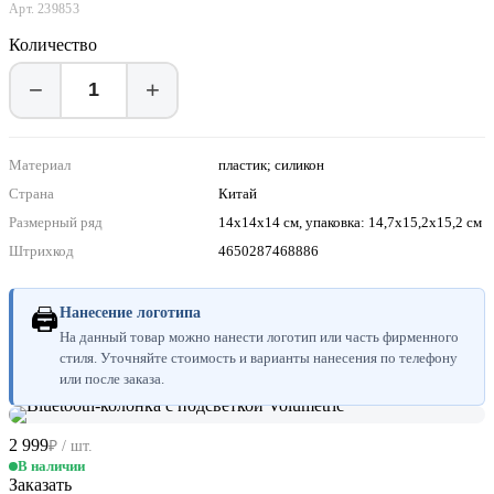
Арт. 239853
Количество
−
+
Материал
пластик; силикон
Страна
Китай
Размерный ряд
14x14x14 см, упаковка: 14,7x15,2x15,2 см
Штрихкод
4650287468886
🖨
Нанесение логотипа
На данный товар можно нанести логотип или часть фирменного
стиля. Уточняйте стоимость и варианты нанесения по телефону
или после заказа.
2 999
₽ / шт.
В наличии
Заказать