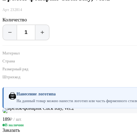
Арт. 232814
Количество
−
+
Материал
Страна
Размерный ряд
Штрихкод
🖨
Нанесение логотипа
На данный товар можно нанести логотип или часть фирменного стиля.
189
₽ / шт.
В наличии
Заказать