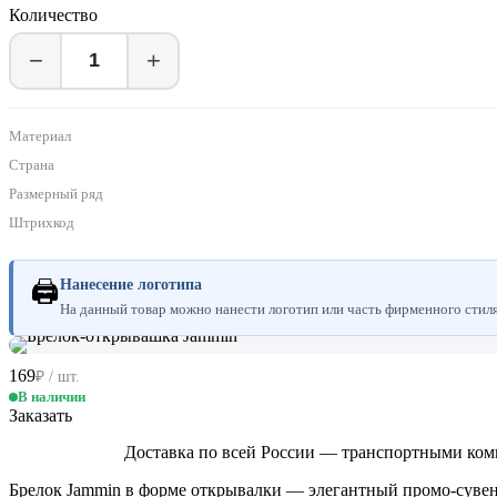
Количество
−
+
Материал
Страна
Размерный ряд
Штрихкод
🖨
Нанесение логотипа
На данный товар можно нанести логотип или часть фирменного стиля.
169
₽ / шт.
В наличии
Заказать
Доставка по всей России — транспортными ком
Брелок Jammin в форме открывалки — элегантный промо-сувен