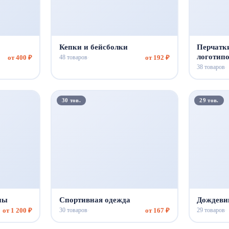
Кепки и бейсболки
Перчатки
логотип
от 400 ₽
от 192 ₽
48 товаров
·
38 товаров
·
30 тов.
29 тов.
ны
Спортивная одежда
Дождеви
от 1 200 ₽
от 167 ₽
30 товаров
29 товаров
·
·