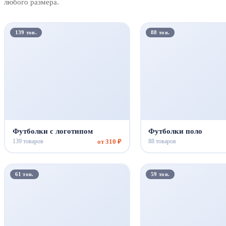
любого размера.
139 тов.
88 тов.
Футболки с логотипом
Футболки поло
от 310 ₽
139 товаров
88 товаров
·
·
61 тов.
59 тов.