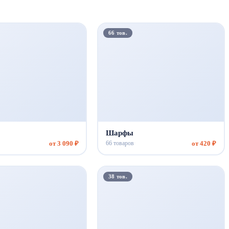
66 тов.
Шарфы
от 3 090 ₽
от 420 ₽
66 товаров
·
38 тов.