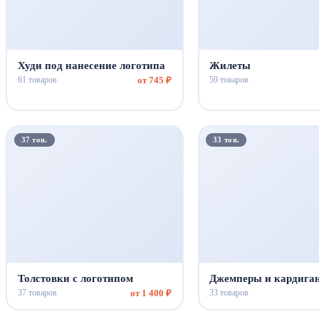
Худи под нанесение логотипа
Жилеты
от 745 ₽
61 товаров
59 товаров
·
·
37 тов.
33 тов.
Толстовки с логотипом
Джемперы и кардига
от 1 400 ₽
37 товаров
33 товаров
·
·