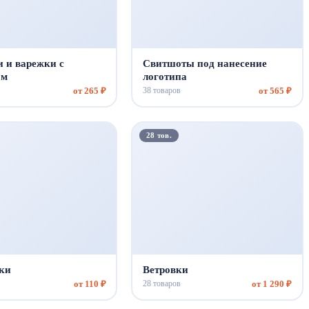
 и варежки с
Свитшоты под нанесение
ом
логотипа
от 265 ₽
от 565 ₽
38 товаров
·
28 тов.
ки
Ветровки
от 110 ₽
от 1 290 ₽
28 товаров
·