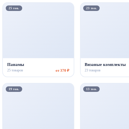
25 тов.
23 тов.
Панамы
Вязаные комплекты
от 370 ₽
25 товаров
23 товаров
·
·
19 тов.
13 тов.