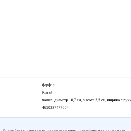
фарфор
Китай
чашка: диаметр 10,7 см, высота 5,5 см, ширина с руч
4650287477604
 Уточняйте стоимость и варианты нанесения по телефону или после заказа.