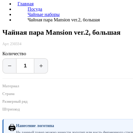
Главная
Посуда
Чайные наборы
Чайная пара Mansion ver.2, большая
Чайная пара Mansion ver.2, большая
Арт. 230334
Количество
−
+
Материал
Страна
Размерный ряд
Штрихкод
🖨
Нанесение логотипа
На данный товар можно нанести логотип или часть фирменного стиля.