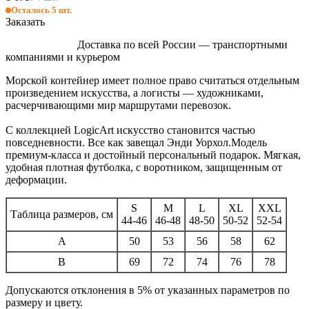
Осталось 5 шт.
Заказать
Доставка по всей России — транспортными
компаниями и курьером
Морской контейнер имеет полное право считаться отдельным
произведением искусства, а логисты — художниками,
расчерчивающими мир маршрутами перевозок.
С коллекцией LogicArt искусство становится частью
повседневности. Все как завещал Энди Уорхол.Модель
премиум-класса и достойный персональный подарок. Мягкая,
удобная плотная футболка, с воротником, защищенным от
деформации.
S
M
L
XL
XXL
Таблица размеров, см
44-46
46-48
48-50
50-52
52-54
A
50
53
56
58
62
B
69
72
74
76
78
Допускаются отклонения в 5% от указанных параметров по
размеру и цвету.