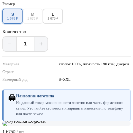
Размер
S
M
L
1 675 ₽
1 675 ₽
1 675 ₽
Количество
−
+
Материал
хлопок 100%, плотность 190 г/м²; джерси
Страна
--
Размерный ряд
S–XXL
🖨
Нанесение логотипа
На данный товар можно нанести логотип или часть фирменного
стиля. Уточняйте стоимость и варианты нанесения по телефону
или после заказа.
1 675
₽ / шт.