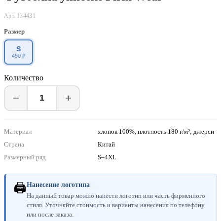
Арт. 134431
Размер
S
450 ₽
Количество
−
+
Материал
хлопок 100%, плотность 180 г/м²; джерси
Страна
Китай
Размерный ряд
S–4XL
🖨
Нанесение логотипа
На данный товар можно нанести логотип или часть фирменного
стиля. Уточняйте стоимость и варианты нанесения по телефону
или после заказа.