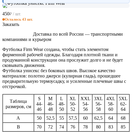
450
₽ / шт.
Осталось 43 шт.
Заказать
Доставка по всей России — транспортными
компаниями и курьером
Футболка Firm Wear создана, чтобы стать элементом
фирменной рабочей одежды. Благодаря плотной ткани и
продуманной конструкции она прослужит долго и не будет
сковывать движения.
Футболка унисекс без боковых швов. Высокое качество
материалов: полотно джерси (кулирная гладь), прошедшее
предварительную термоусадку, и усиленные плечевые швы с
отстрочкой.
S
M
L
XL
XXL
3XL
4XL
5XL
Таблица
44-
46-
48-
50-
54-
56-
58-
62-
размеров, см
46
48
50
52
56
58
60
64
A
50
52,5
55
57,5
60
62,5
64
68
B
70
72
74
76
78
80
83
85