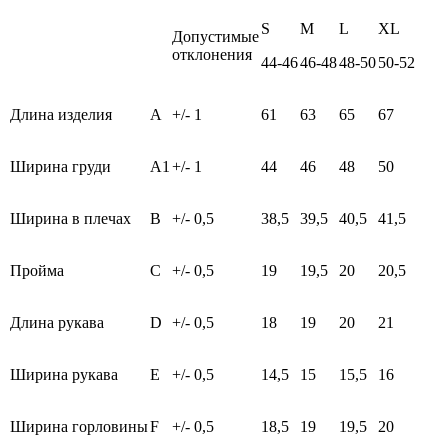
S
M
L
XL
Допустимые
отклонения
44-46
46-48
48-50
50-52
Длина изделия
A
+/- 1
61
63
65
67
Ширина груди
A1
+/- 1
44
46
48
50
Ширина в плечах
B
+/- 0,5
38,5
39,5
40,5
41,5
Пройма
C
+/- 0,5
19
19,5
20
20,5
Длина рукава
D
+/- 0,5
18
19
20
21
Ширина рукава
E
+/- 0,5
14,5
15
15,5
16
Ширина горловины
F
+/- 0,5
18,5
19
19,5
20