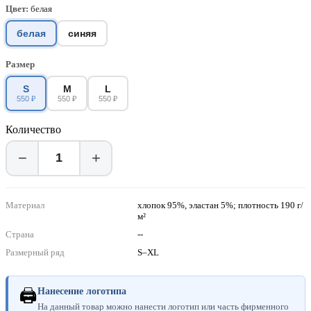
Цвет:
белая
белая
синяя
Размер
S
M
L
550 ₽
550 ₽
550 ₽
Количество
−
+
Материал
хлопок 95%, эластан 5%; плотность 190 г/
м²
Страна
--
Размерный ряд
S–XL
🖨
Нанесение логотипа
На данный товар можно нанести логотип или часть фирменного