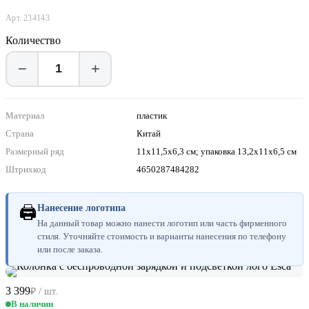
Арт. 234143
Количество
−
+
Материал
пластик
Страна
Китай
Размерный ряд
11х11,5х6,3 см; упаковка 13,2x11x6,5 см
Штрихкод
4650287484282
🖨
Нанесение логотипа
На данный товар можно нанести логотип или часть фирменного
стиля. Уточняйте стоимость и варианты нанесения по телефону
или после заказа.
3 399
₽ / шт.
В наличии