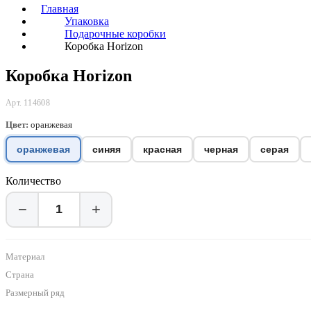
Главная
Упаковка
Подарочные коробки
Коробка Horizon
Коробка Horizon
Арт. 114608
Цвет:
оранжевая
оранжевая
синяя
красная
черная
серая
Количество
−
+
Материал
Страна
Размерный ряд