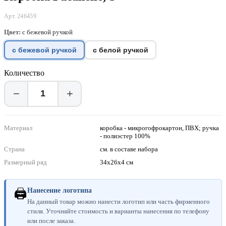
Арт. 246459
Цвет:
с бежевой ручкой
с бежевой ручкой
с белой ручкой
Количество
−
+
Материал
коробка - микрогофрокартон, ПВХ; ручка
- полиэстер 100%
Страна
см. в составе набора
Размерный ряд
34х26х4 см
🖨
Нанесение логотипа
На данный товар можно нанести логотип или часть фирменного
стиля. Уточняйте стоимость и варианты нанесения по телефону
или после заказа.