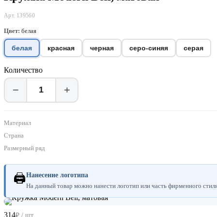
Арт. 139560
Цвет:
белая
белая
красная
черная
серо-синяя
серая
Количество
−
+
Материал
Страна
Размерный ряд
🖨
Нанесение логотипа
На данный товар можно нанести логотип или часть фирменного стиля.
314
₽ / шт.