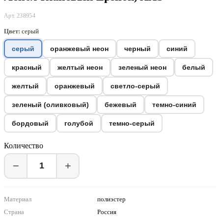
Арт. 238954
Цвет:
серый
серый
оранжевый неон
черный
синий
красный
желтый неон
зеленый неон
белый
желтый
оранжевый
светло-серый
зеленый (оливковый)
бежевый
темно-синий
бордовый
голубой
темно-серый
Количество
−
+
Материал
полиэстер
Страна
Россия