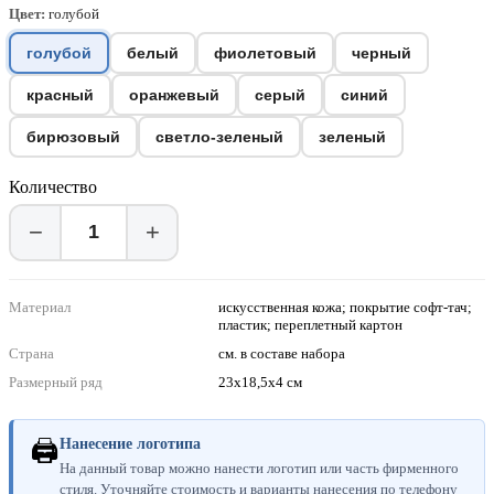
Цвет:
голубой
голубой
белый
фиолетовый
черный
красный
оранжевый
серый
синий
бирюзовый
светло-зеленый
зеленый
Количество
−
+
Материал
искусственная кожа; покрытие софт-тач;
пластик; переплетный картон
Страна
см. в составе набора
Размерный ряд
23х18,5х4 см
🖨
Нанесение логотипа
На данный товар можно нанести логотип или часть фирменного
стиля. Уточняйте стоимость и варианты нанесения по телефону