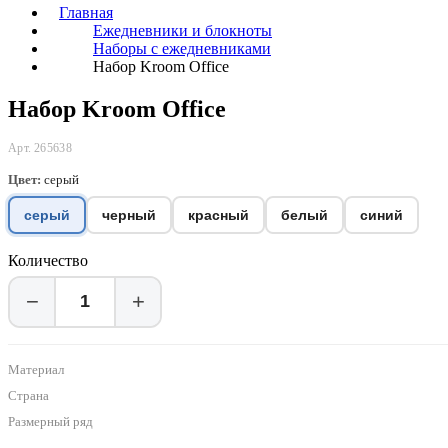
Главная
Ежедневники и блокноты
Наборы с ежедневниками
Набор Kroom Office
Набор Kroom Office
Арт. 265638
Цвет:
серый
серый
черный
красный
белый
синий
Количество
−
+
Материал
Страна
Размерный ряд