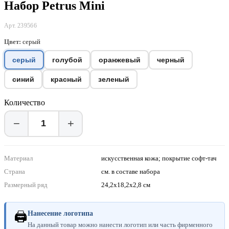
Набор Petrus Mini
Арт. 239566
Цвет:
серый
серый
голубой
оранжевый
черный
синий
красный
зеленый
Количество
−
+
Материал
искусственная кожа; покрытие софт-тач
Страна
см. в составе набора
Размерный ряд
24,2х18,2х2,8 см
🖨
Нанесение логотипа
На данный товар можно нанести логотип или часть фирменного