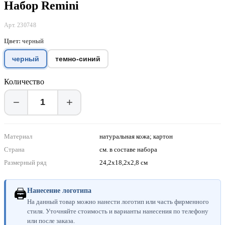
Набор Remini
Арт. 230748
Цвет:
черный
черный
темно-синий
Количество
−
+
Материал
натуральная кожа; картон
Страна
см. в составе набора
Размерный ряд
24,2х18,2х2,8 см
🖨
Нанесение логотипа
На данный товар можно нанести логотип или часть фирменного
стиля. Уточняйте стоимость и варианты нанесения по телефону
или после заказа.