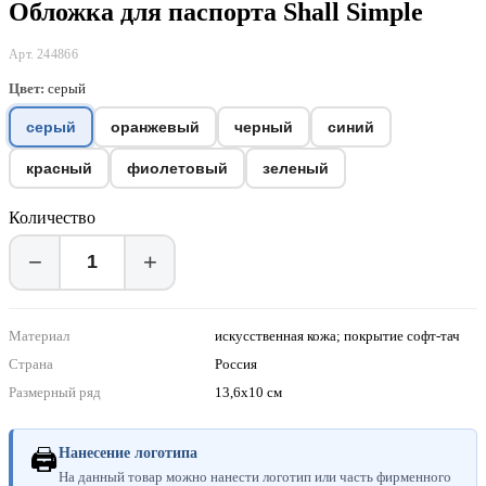
Обложка для паспорта Shall Simple
Арт. 244866
Цвет:
серый
серый
оранжевый
черный
синий
красный
фиолетовый
зеленый
Количество
−
+
Материал
искусственная кожа; покрытие софт-тач
Страна
Россия
Размерный ряд
13,6х10 см
🖨
Нанесение логотипа
На данный товар можно нанести логотип или часть фирменного