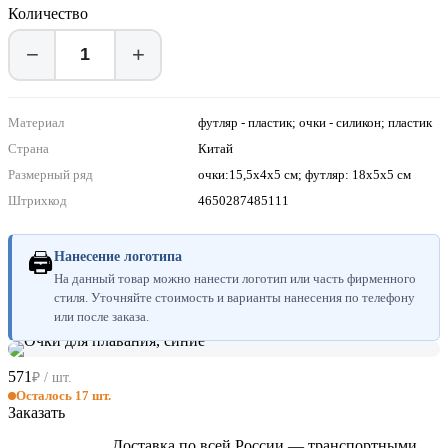
Количество
−
+
Материал
футляр - пластик; очки - силикон; пластик
Страна
Китай
Размерный ряд
очки:15,5х4х5 см; футляр: 18х5х5 см
Штрихкод
4650287485111
🖨
Нанесение логотипа
На данный товар можно нанести логотип или часть фирменного
стиля. Уточняйте стоимость и варианты нанесения по телефону
или после заказа.
571
₽ / шт.
Осталось 17 шт.
Заказать
Доставка по всей России — транспортными