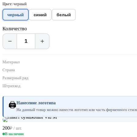
Цвет:
черный
черный
синий
белый
Количество
−
+
Материал
Страна
Размерный ряд
Штрихкод
🖨
Нанесение логотипа
На данный товар можно нанести логотип или часть фирменного стиля.
200
₽ / шт.
В наличии