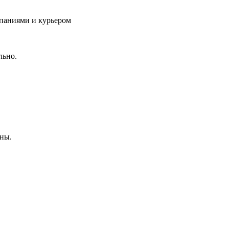
паниями и курьером
льно.
ны.