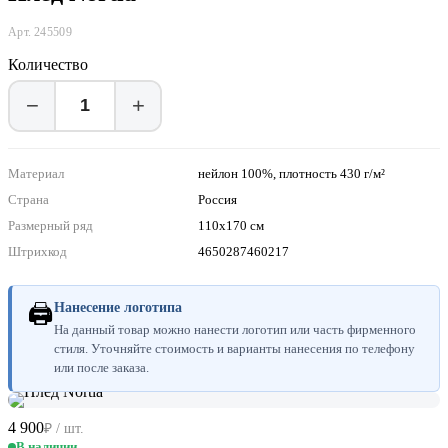
Арт. 245509
Количество
−
+
Материал
нейлон 100%, плотность 430 г/м²
Страна
Россия
Размерный ряд
110х170 см
Штрихкод
4650287460217
🖨
Нанесение логотипа
На данный товар можно нанести логотип или часть фирменного
стиля. Уточняйте стоимость и варианты нанесения по телефону
или после заказа.
4 900
₽ / шт.
В наличии