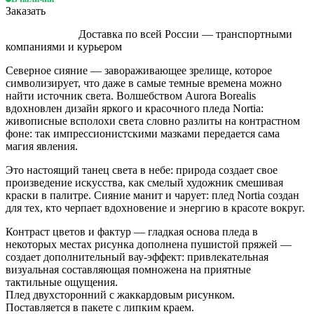
Заказать
Доставка по всей России — транспортными
компаниями и курьером
Северное сияние — завораживающее зрелище, которое
символизирует, что даже в самые темные времена можно
найти источник света. Волшебством Aurora Borealis
вдохновлен дизайн яркого и красочного пледа Nortia:
живописные всполохи света словно разлиты на контрастном
фоне: так импрессионистскими мазками передается сама
магия явления.
Это настоящий танец света в небе: природа создает свое
произведение искусства, как смелый художник смешивая
краски в палитре. Сияние манит и чарует: плед Nortia создан
для тех, кто черпает вдохновение и энергию в красоте вокруг.
Контраст цветов и фактур — гладкая основа пледа в
некоторых местах рисунка дополнена пушистой пряжей —
создает дополнительный вау-эффект: привлекательная
визуальная составляющая помножена на приятные
тактильные ощущения.
Плед двухсторонний с жаккардовым рисунком.
Поставляется в пакете с липким краем.