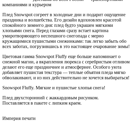
компаниями и курьером
Плед Snowspot согреет в холодные дни и подарит ощущение
праздника и волшебства. Его дизайн вдохновлен красотой
спокойного зимнего дня: плед будто украшен мягкими
хлопьями снега. Перед глазами сразу встает картина
умиротворяющего неспешного снегопада с мерно
кружащимися пушистыми снежинками: так легко забыть обо
всех заботах, погрузившись в это настоящее очарование зимы!
Цветовая гамма Snowspot Fluffy еще больше напоминает о
снежной магии, а вкрапления люрекса с серебристым отливом
делают его еще праздничнее и атмосфернее. Особого уюта
добавляет пушистая текстура — теплые объятия пледа мягко
обволакивают, и из них действительно не хочется выбираться!
Snowspot Fluffy. Мягкие и пушистые хлопья снега!
Плед двухсторонний с жаккардовым рисунком.
Поставляется в пакете с липким краем.
Империя
печати