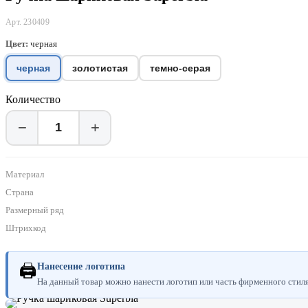
Арт. 230409
Цвет:
черная
черная
золотистая
темно-серая
Количество
−
+
Материал
Страна
Размерный ряд
Штрихкод
🖨
Нанесение логотипа
На данный товар можно нанести логотип или часть фирменного стиля.