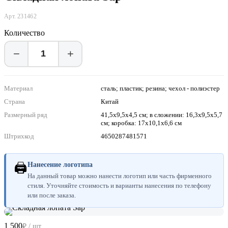
Арт. 231462
Количество
−
+
Материал
сталь; пластик; резина; чехол - полиэстер
Страна
Китай
Размерный ряд
41,5х9,5х4,5 см; в сложении: 16,3х9,5х5,7
см; коробка: 17х10,1х6,6 см
Штрихкод
4650287481571
🖨
Нанесение логотипа
На данный товар можно нанести логотип или часть фирменного
стиля. Уточняйте стоимость и варианты нанесения по телефону
или после заказа.
1 500
₽ / шт.