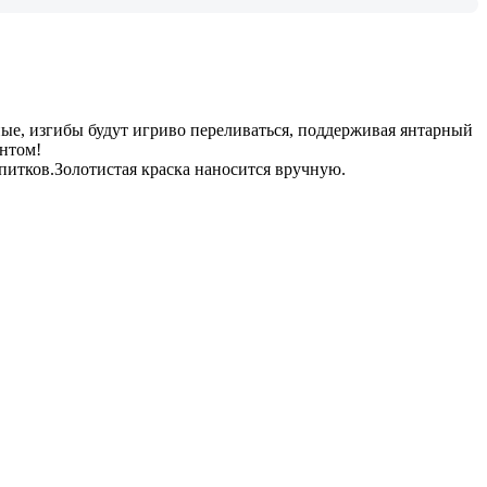
ые, изгибы будут игриво переливаться, поддерживая янтарный
ентом!
питков.Золотистая краска наносится вручную.