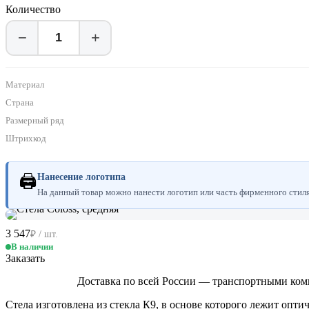
Количество
−
+
Материал
Страна
Размерный ряд
Штрихкод
🖨
Нанесение логотипа
На данный товар можно нанести логотип или часть фирменного стиля.
3 547
₽ / шт.
В наличии
Заказать
Доставка по всей России — транспортными ком
Стела изготовлена из стекла К9, в основе которого лежит опт