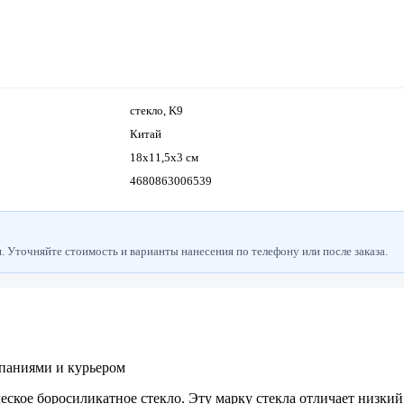
стекло, K9
Китай
18х11,5х3 см
4680863006539
 Уточняйте стоимость и варианты нанесения по телефону или после заказа.
паниями и курьером
ическое боросиликатное стекло. Эту марку стекла отличает низк