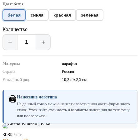
Цвет:
белая
белая
синяя
красная
зеленая
Количество
−
+
Материал
парафин
Страна
Россия
Размерный ряд
10,2х9х2,5 см
🖨
Нанесение логотипа
На данный товар можно нанести логотип или часть фирменного
стиля. Уточняйте стоимость и варианты нанесения по телефону
или после заказа.
308
₽ / шт.