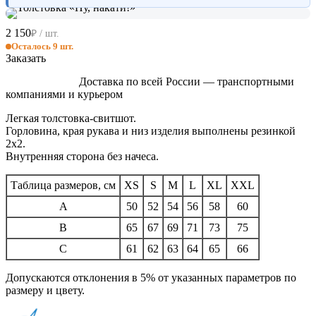
2 150
₽ / шт.
Осталось 9 шт.
Заказать
Доставка по всей России — транспортными
компаниями и курьером
Легкая толстовка-свитшот.
Горловина, края рукава и низ изделия выполнены резинкой
2х2.
Внутренняя сторона без начеса.
Таблица размеров, см
XS
S
M
L
XL
XXL
A
50
52
54
56
58
60
B
65
67
69
71
73
75
C
61
62
63
64
65
66
Допускаются отклонения в 5% от указанных параметров по
размеру и цвету.