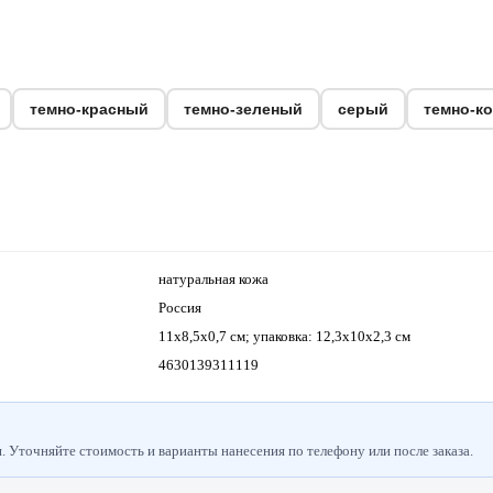
темно-красный
темно-зеленый
серый
темно-к
натуральная кожа
Россия
11х8,5х0,7 см; упаковка: 12,3х10х2,3 см
4630139311119
 Уточняйте стоимость и варианты нанесения по телефону или после заказа.