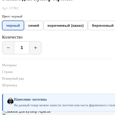
Арт. 137962
Цвет:
черный
черный
синий
коричневый (какао)
бирюзовый
Количество
−
+
Материал
Страна
Размерный ряд
Штрихкод
🖨
Нанесение логотипа
На данный товар можно нанести логотип или часть фирменного стиля.