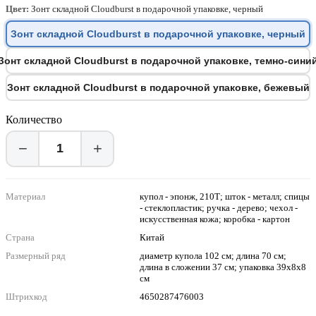
Цвет:
Зонт складной Cloudburst в подарочной упаковке, черный
Зонт складной Cloudburst в подарочной упаковке, черный
Зонт складной Cloudburst в подарочной упаковке, темно-сини
Зонт складной Cloudburst в подарочной упаковке, бежевый
Количество
−
+
Материал
купол - эпонж, 210Т; шток - металл; спицы
- стеклопластик; ручка - дерево; чехол -
искусственная кожа; коробка - картон
Страна
Китай
Размерный ряд
диаметр купола 102 см; длина 70 см;
длина в сложении 37 см; упаковка 39х8х8
см
Штрихкод
4650287476003