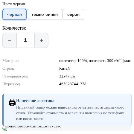
Цвет:
черная
черная
темно-синяя
серая
Количество
−
+
Материал
полиэстер 100%, плотность 300 г/м²; флис
Страна
Китай
Размерный ряд
32х47 см
Штрихкод
4650287441278
🖨
Нанесение логотипа
На данный товар можно нанести логотип или часть фирменного
стиля. Уточняйте стоимость и варианты нанесения по телефону
или после заказа.