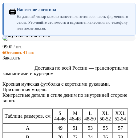
🖨
Нанесение логотипа
На данный товар можно нанести логотип или часть фирменного
стиля. Уточняйте стоимость и варианты нанесения по телефону
или после заказа.
990
₽ / шт.
Осталось 41 шт.
Заказать
Доставка по всей России — транспортными
компаниями и курьером
Кроеная мужская футболка с короткими рукавами.
Приталенная модель.
Контрастные детали в стиле деним по внутренней стороне
ворота.
S
M
L
XL
XXL
Таблица размеров, см
44-46
46-48
48-50
50-52
52-54
A
49
51
53
55
57
B
70
72
74
76
78