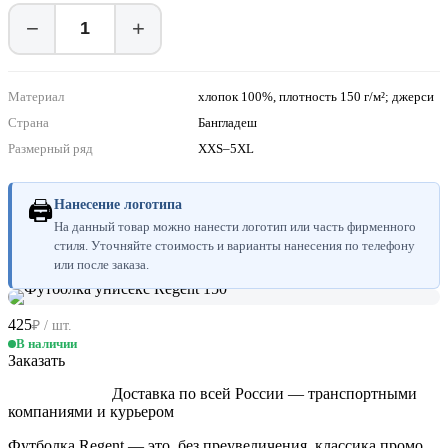
−
+
Материал
хлопок 100%, плотность 150 г/м²; джерси
Страна
Бангладеш
Размерный ряд
XXS–5XL
🖨
Нанесение логотипа
На данный товар можно нанести логотип или часть фирменного
стиля. Уточняйте стоимость и варианты нанесения по телефону
или после заказа.
425
₽ / шт.
В наличии
Заказать
Доставка по всей России — транспортными
компаниями и курьером
Футболка Regent — это, без преувеличения, классика промо,