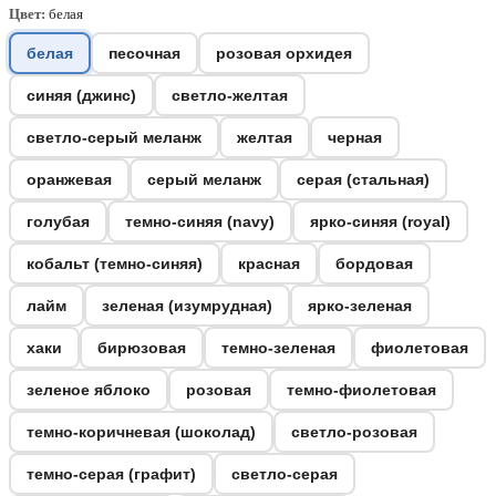
Цвет:
белая
белая
песочная
розовая орхидея
синяя (джинс)
светло-желтая
светло-серый меланж
желтая
черная
оранжевая
серый меланж
серая (стальная)
голубая
темно-синяя (navy)
ярко-синяя (royal)
кобальт (темно-синяя)
красная
бордовая
лайм
зеленая (изумрудная)
ярко-зеленая
хаки
бирюзовая
темно-зеленая
фиолетовая
зеленое яблоко
розовая
темно-фиолетовая
темно-коричневая (шоколад)
светло-розовая
темно-серая (графит)
светло-серая