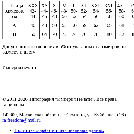
Таблица
XXS
XS
S
M
L
XL
XXL
3XL
4XL
5
размеров,
42-
44-
46-
48-
50-
52-
54-
56-
58-
6
см
44
46
48
50
52
54
56
58
60
A
46
48
50
53
56
59
62
65
68
B
60
64
70
72
74
76
78
80
82
Допускаются отклонения в 5% от указанных параметров по
размеру и цвету
Империя
печати
© 2011-2026 Типография "Империя Печати". Все права
защищены.
142800, Московская область, г. Ступино, ул. Куйбышева 26а
ra-freedom@mail.ru
Политика обработки персональных данных