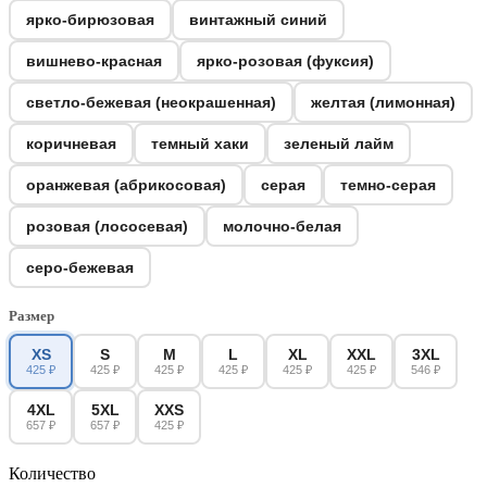
ярко-бирюзовая
винтажный синий
вишнево-красная
ярко-розовая (фуксия)
светло-бежевая (неокрашенная)
желтая (лимонная)
коричневая
темный хаки
зеленый лайм
оранжевая (абрикосовая)
серая
темно-серая
розовая (лососевая)
молочно-белая
серо-бежевая
Размер
XS
S
M
L
XL
XXL
3XL
425 ₽
425 ₽
425 ₽
425 ₽
425 ₽
425 ₽
546 ₽
4XL
5XL
XXS
657 ₽
657 ₽
425 ₽
Количество