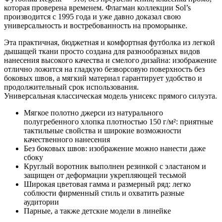
которая проверена временем. Флагман коллекции Sol’s
производится с 1995 года и уже давно доказал свою
универсальность и востребованность на проморынке.
Эта практичная, бюджетная и комфортная футболка из легкой
дышащей ткани просто создана для разнообразных видов
нанесения высокого качества и смелого дизайна: изображение
отлично ложится на гладкую безворсовую поверхность без
боковых швов, а мягкий материал гарантирует удобство и
продолжительный срок использования.
Универсальная классическая модель унисекс прямого силуэта.
Мягкое полотно джерси из натурального
полугребенного хлопка плотностью 150 г/м²: приятные
тактильные свойства и широкие возможности
качественного нанесения
Без боковых швов: изображение можно нанести даже
сбоку
Круглый воротник выполнен резинкой с эластаном и
защищен от деформации укрепляющей тесьмой
Широкая цветовая гамма и размерный ряд: легко
соблюсти фирменный стиль и охватить разные
аудитории
Парные, а также детские модели в линейке