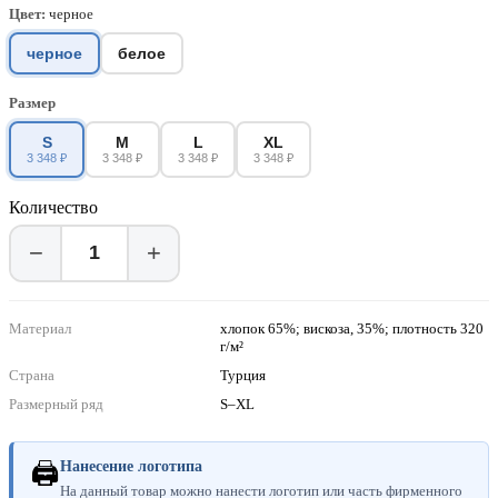
Цвет:
черное
черное
белое
Размер
S
M
L
XL
3 348 ₽
3 348 ₽
3 348 ₽
3 348 ₽
Количество
−
+
Материал
хлопок 65%; вискоза, 35%; плотность 320
г/м²
Страна
Турция
Размерный ряд
S–XL
🖨
Нанесение логотипа
На данный товар можно нанести логотип или часть фирменного