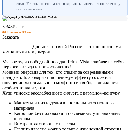
стиля. Уточняйте стоимость и варианты нанесения по телефону
или после заказа.
3 348
₽ / шт.
Осталось 89 шт.
Заказать
Доставка по всей России — транспортными
компаниями и курьером
Мягкое худи свободной посадки Prima Vista влюбляет в себя с
первого взгляда и прикосновения!
Модный оверсайз для тех, кто следит за современными
трендами. Благодаря «плюшевому» эффекту создается
ощущение максимального комфорта и свободы движения,
особого тепла и уюта.
Худи унисекс расслабленного силуэта с карманом-кенгуру.
Манжеты и низ изделия выполнены из основного
материала
Капюшон без подкладки и со съемным утягивающим
шнуром
Внутренняя сторона с начесом
Гладить изделие можно только с изнаночной стороны