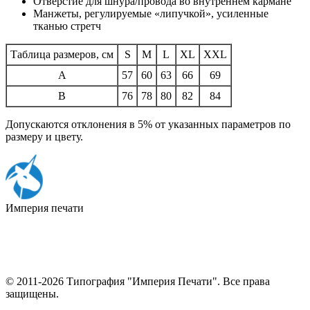
Отверстие для шнура/провода во внутреннем кармане
Манжеты, регулируемые «липучкой», усиленные
тканью стретч
Таблица размеров, см
S
M
L
XL
XXL
A
57
60
63
66
69
B
76
78
80
82
84
Допускаются отклонения в 5% от указанных параметров по
размеру и цвету.
Империя
печати
© 2011-2026 Типография "Империя Печати". Все права
защищены.