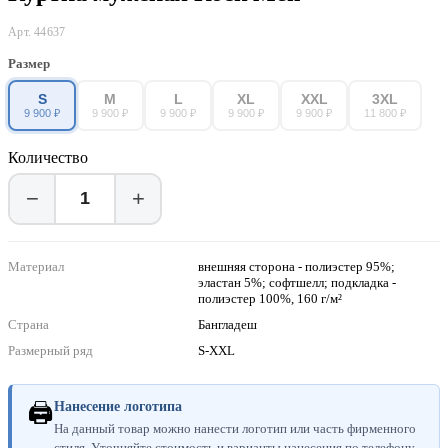
Арт. 44637
Размер
S
M
L
XL
XXL
3XL
9 900 ₽
9 900 ₽
9 900 ₽
9 900 ₽
9 900 ₽
11 800 ₽
Количество
−
+
Материал
внешняя сторона - полиэстер 95%;
эластан 5%; софтшелл; подкладка -
полиэстер 100%, 160 г/м²
Страна
Бангладеш
Размерный ряд
S-XXL
🖨
Нанесение логотипа
На данный товар можно нанести логотип или часть фирменного
стиля. Уточняйте стоимость и варианты нанесения по телефону