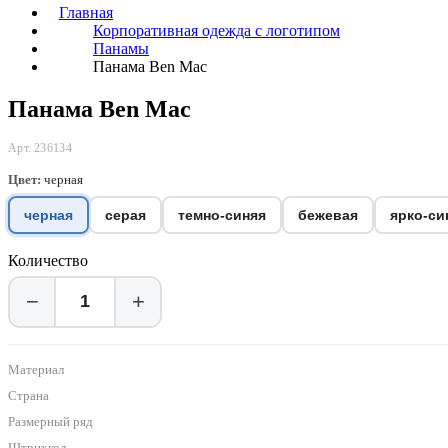
Главная
Корпоративная одежда с логотипом
Панамы
Панама Ben Mac
Панама Ben Mac
Арт. 236134
Цвет:
черная
черная
серая
темно-синяя
бежевая
ярко-си
Количество
−
+
Материал
Страна
Размерный ряд
Штрихкод