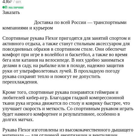
436
₽ / шт.
В наличии
Заказать
Доставка по всей России — транспортными
компаниями и курьером
Спортивные рукава Flexor пригодятся для занятий спортом и
активного отдыха, а также станут стильным аксессуаром для
повседневных образов в спортивном стиле. Они обеспечат
комфорт при игре в волейбол и баскетбол, а также во время
бега или катания на велосипеде. В них удобно заниматься
делами в саду, на рыбалке или в походе, надежно защитив
руки от ультрафиолетовых лучей. В прохладную погоду
рукава сохранят тепло и помогут не допустить
переохлаждения.
Кроме того, спортивные рукава понравятся геймерам и
любителей кибер-игр. Благодаря гладкой компрессионной
ткани рука игрока движется по столу и коврику быстрее, что
улучшает скорость и меткость. Со спортивным рукавом играть
будет намного комфортнее и результативнее, особенно в
долгих матчах.
Рукава Flexor изготовлены из высококачественного дышащего
материала — для отличной амортизации и вентиляции.