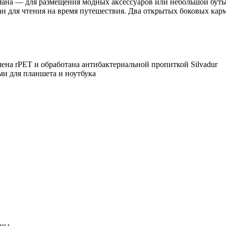
мана — для размещения модных аксессуаров или небольшой бут
ман для чтения на время путешествия. Два открытых боковых ка
ена rPET и обработана антибактериальной пропиткой Silvadur
ми для планшета и ноутбука
ны.