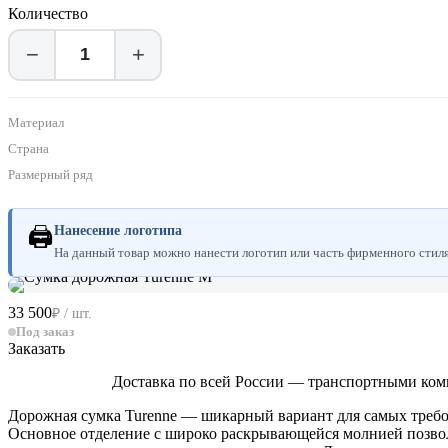
Количество
−
+
Материал
Страна
Размерный ряд
🖨
Нанесение логотипа
На данный товар можно нанести логотип или часть фирменного стиля.
33 500
₽ / шт.
Под заказ
Заказать
Доставка по всей России — транспортными ком
Дорожная сумка Turenne — шикарный вариант для самых треб
Основное отделение с широко раскрывающейся молнией позволя