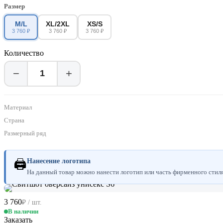
Размер
M/L
XL/2XL
XS/S
3 760 ₽
3 760 ₽
3 760 ₽
Количество
−
+
Материал
Страна
Размерный ряд
🖨
Нанесение логотипа
На данный товар можно нанести логотип или часть фирменного стиля.
3 760
₽ / шт.
В наличии
Заказать