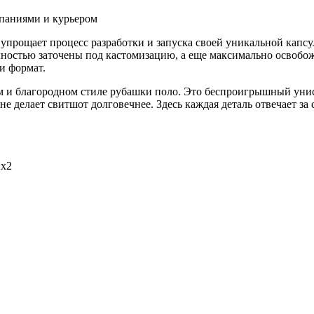
паниями и курьером
 упрощает процесс разработки и запуска своей уникальной кап
лностью заточены под кастомизацию, а еще максимально освобо
и формат.
м и благородном стиле рубашки поло. Это беспроигрышный унис
 делает свитшот долговечнее. Здесь каждая деталь отвечает за с
2х2