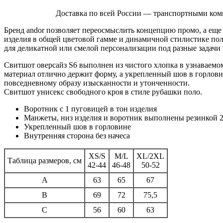
Доставка по всей России — транспортными ком
Бренд andor позволяет переосмыслить концепцию промо, а еще
изделия в общей цветовой гамме и динамичной стилистике по
для деликатной или смелой персонализации под разные задачи 
Свитшот оверсайз S6 выполнен из чистого хлопка в узнаваемо
материал отлично держит форму, а укрепленный шов в горловине
повседневному образу изысканности и утонченности.
Свитшот унисекс свободного кроя в стиле рубашки поло.
Воротник с 1 пуговицей в тон изделия
Манжеты, низ изделия и воротник выполнены резинкой 
Укрепленный шов в горловине
Внутренняя сторона без начеса
XS/S
M/L
XL/2XL
Таблица размеров, см
42-44
46-48
50-52
A
63
65
67
B
69
72
75,5
C
56
60
63