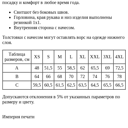
посадку и комфорт в любое время года.
Свитшот без боковых швов.
Горловина, края рукава и низ изделия выполнены
резинкой 1х1.
Внутренняя сторона с начесом.
Толстовки с начесом могут оставлять ворс на одежде нижнего
слоя.
Таблица
XS
S
M
L
XL
XXL
3XL
4XL
размеров, см
A
48
51,5
55
58,5
62
65,5
69
72,5
B
64
66
68
70
72
74
76
78
C
59,5
60,5
61,5
62,5
63,5
64,5
65,5
66,5
Допускаются отклонения в 5% от указанных параметров по
размеру и цвету.
Империя
печати