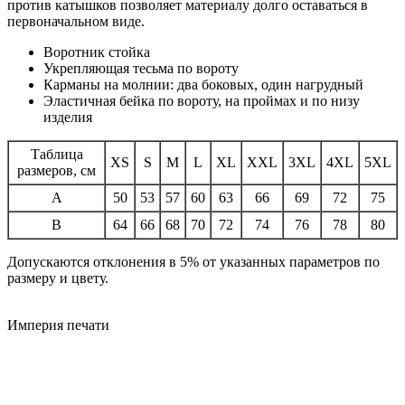
против катышков позволяет материалу долго оставаться в
первоначальном виде.
Воротник стойка
Укрепляющая тесьма по вороту
Карманы на молнии: два боковых, один нагрудный
Эластичная бейка по вороту, на проймах и по низу
изделия
Таблица
XS
S
M
L
XL
XXL
3XL
4XL
5XL
размеров, см
A
50
53
57
60
63
66
69
72
75
B
64
66
68
70
72
74
76
78
80
Допускаются отклонения в 5% от указанных параметров по
размеру и цвету.
Империя
печати