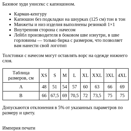
Базовое худи унисекс с капюшоном.
Карман-кенгуру
Капюшон без подкладки на шнурках (125 см) тон в тон
Манжеты и низ изделия выполнены резинкой 1×1
Внутренняя сторона с начесом
Лейбл производителя в боковом шве изнутри, в шве
горловины — только бирка с размером, что позволяет
вам нанести свой логотип
Толстовки с начесом могут оставлять ворс на одежде нижнего
слоя.
Таблица
XS
S
M
L
XL
XXL
3XL
4XL
размеров, см
A
48
51
54
57
60
63
66
69
B
66
67,5
69
70,5
72
73,5
75
75
Допускаются отклонения в 5% от указанных параметров по
размеру и цвету.
Империя
печати